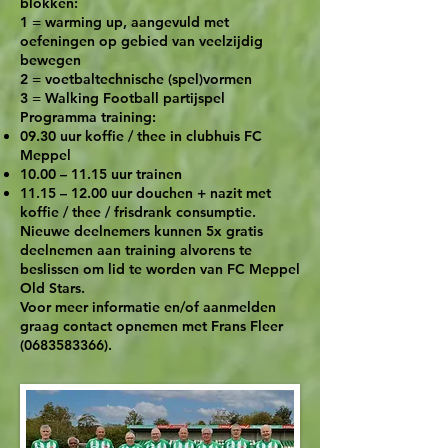
blokken:
1 = warming up, aangevuld met
oefeningen op gebied van veelzijdig
bewegen
2 = voetbaltechnische (spel)vormen
3 = Walking Football partijspel
Programma training:
09.30 uur koffie / thee in clubhuis FC
Meppel
10.00 – 11.15 uur trainen
11.15 – 12.00 uur douchen + nazit met
koffie / thee / frisdrank consumptie.
Nieuwe deelnemers kunnen 5x gratis
deelnemen aan training alvorens te
beslissen om lid te worden van FC Meppel
Old Stars.
Voor meer informatie en/of aanmelden
graag contact opnemen met Frans Fleer
(0683583366)
.