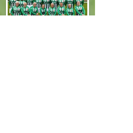
Contactgegevens FC Meppel
adres:
Ezingerweg 58A,
7943 AZ Meppel
e-mail:
fleerfrans@gmail.com
tel:
06-83583366
website:
fcmeppel.nl
trainingstijd:
donderdag van 9:30 - 11:15
uur