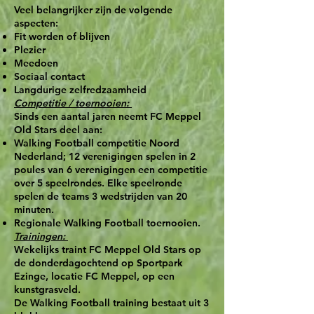
Veel belangrijker zijn de volgende
aspecten:
Fit worden of blijven
Plezier
Meedoen
Sociaal contact
Langdurige zelfredzaamheid
Competitie / toernooien:
Sinds een aantal jaren neemt FC Meppel
Old Stars deel aan:
Walking Football competitie Noord
Nederland; 12 verenigingen spelen in 2
poules van 6 verenigingen een competitie
over 5 speelrondes. Elke speelronde
spelen de teams 3 wedstrijden van 20
minuten.
Regionale Walking Football toernooien.
Trainingen:
Wekelijks traint FC Meppel Old Stars op
de donderdagochtend op Sportpark
Ezinge, locatie FC Meppel, op een
kunstgrasveld.
De Walking Football training bestaat uit 3