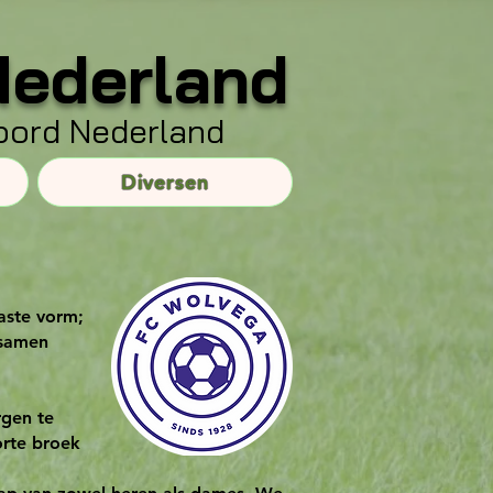
Nederland
Noord Nederland
Diversen
paste vorm;
 samen
rgen te
orte broek