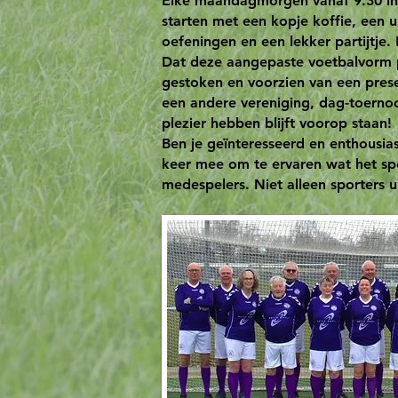
Elke maandagmorgen vanaf 9.30 inl
starten met een kopje koffie, een u
oefeningen en een lekker partijtje. E
Dat deze aangepaste voetbalvorm po
gestoken en voorzien van een pres
een andere vereniging, dag-toerno
plezier hebben blijft voorop staan!
Ben je geïnteresseerd en enthousia
keer mee om te ervaren wat het spe
medespelers. Niet alleen sporters