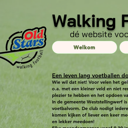
Walking 
dé website voo
Welkom
Een leven lang voetballen d
Wie wil dat niet! Voor velen het ge
o.a. met een kleiner veld en niet re
plezier te hebben en het opdoen va
In de gemeente Weststellingwerf is
voetbalvorm. De club nodigt ieder
komen kijken of liever een keer me
en lekker meedoen!