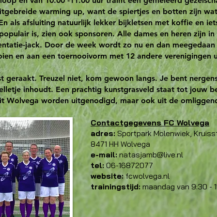
oop en van 10.00 -11.00 uur traint een gemêleerd gezelsc
itgebreide warming up, want de spiertjes en botten zijn wat
n als afsluiting natuurlijk lekker bijkletsen met koffie en iet
pulair is, zien ook sponsoren. Alle dames en heren zijn in
entatie-jack. Door de week wordt zo nu en dan meegedaan a
oien en aan een toernooivorm met 12 andere verenigingen u
st geraakt. Treuzel niet, kom gewoon langs. Je bent nergens
lletje inhoudt. Een prachtig kunstgrasveld staat tot jouw b
 uit Wolvega worden uitgenodigd, maar ook uit de omliggen
Contactgegevens FC Wolvega
adres:
Sportpark Molenwiek, Kruiss
8471 HH Wolvega
e-mail:
natasjamb@live.nl
tel:
06-16872077
website:
fcwolvega.nl
trainingstijd:
maandag van 9:30 - 1