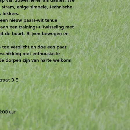
hap van zowel heren als dames. We
 stram, enige simpele, technische
s lekkers.
 een nieuw paars-wit tenue
an een trainings-uitwisseling met
it de buurt. Blijven bewegen en
 toe verplicht en doe een paar
eschikking met enthousiaste
de dorpen zijn van harte welkom!
traat 3-5
1:00 uur