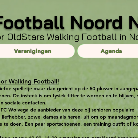
Football Noord 
r OldStars Walking Football in 
Verenigingen
Agenda
oor Walking Football!
liefde spelletje maar dan gericht op de 50 plusser in aange
nnen. De insteek is om fysiek fitter te worden en te blijven,
n sociale contacten.
 FC Wolvega de aanbieder van deze bij senioren populaire
e liefhebber, zowel dames als heren, uit om op maandagmo
e te doen. Een paar sportschoenen, een training outfit of k